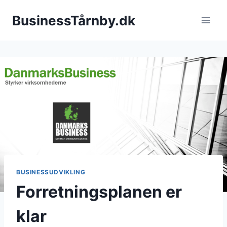
Fortsæt
BusinessTårnby.dk
til
indhold
BUSINESSUDVIKLING
Forretningsplanen er
klar