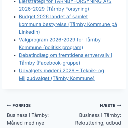
Ejerstrategi for TÅRNBYFORSYNING A/S
2026-2029 (Tårnby Forsyning)
Budget 2026 landet af samlet
kommunalbestyrelse (Tårnby Kommune på
LinkedIn)
Valgprogram 2026-2029 for Tårnby
Kommune (politisk program)
Debatindlæg om fremtidens erhvervsliv i
Tårnby (Facebook-gruppe)
Udvalgets møder i 2026 – Teknik- og
Miljøudvalget (Tårnby Kommune)
Indlægsnavigation
FORRIGE
NÆSTE
Business i Tårnby:
Business i Tårnby:
Måned med nye
Rekruttering, udbud