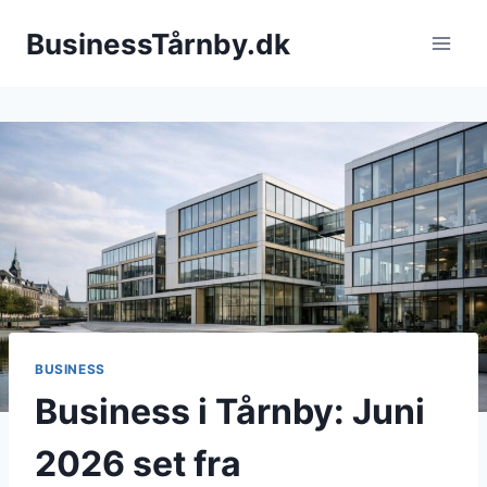
Fortsæt
BusinessTårnby.dk
til
indhold
BUSINESS
Business i Tårnby: Juni
2026 set fra