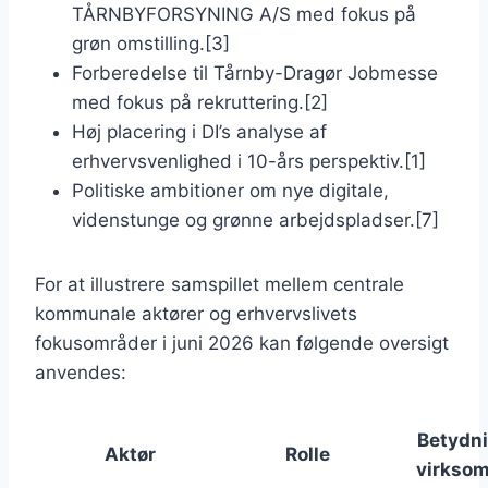
TÅRNBYFORSYNING A/S med fokus på
grøn omstilling.[3]
Forberedelse til Tårnby-Dragør Jobmesse
med fokus på rekruttering.[2]
Høj placering i DI’s analyse af
erhvervsvenlighed i 10-års perspektiv.[1]
Politiske ambitioner om nye digitale,
videnstunge og grønne arbejdspladser.[7]
For at illustrere samspillet mellem centrale
kommunale aktører og erhvervslivets
fokusområder i juni 2026 kan følgende oversigt
anvendes:
Betydni
Aktør
Rolle
virkso