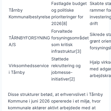
Fastlagde budget
Skabte sta
Tårnby
og politiske
rammer fo
Kommunalbestyrelse
prioriteringer for
investerin
2026[8]
drift
Forvaltede
Sikrede st
TÅRNBYFORSYNING
forsyningsområdet
grønt orie
A/S
som kritisk
forsynings
infrastruktur[3]
Støttede
Hjalp vir
Virksomhedsservice
rekruttering og
med adgan
i Tårnby
jobmesse-
arbejdskra
initiativer[2]
Disse strukturer betød, at erhvervslivet i Tårnby
Kommune i juni 2026 opererede i et miljø, hvor
kommunale aktører aktivt arbejdede med at