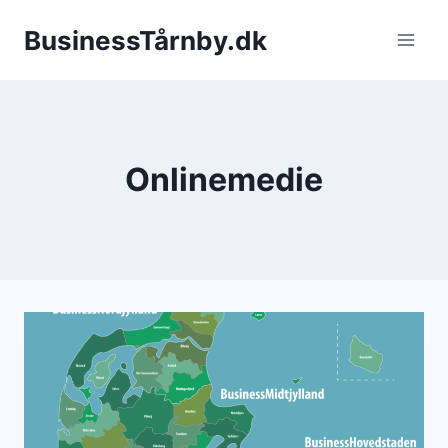
Fortsæt
BusinessTårnby.dk
til
indhold
Onlinemedie