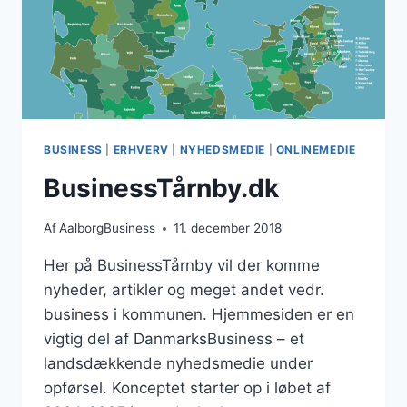
BUSINESS
|
ERHVERV
|
NYHEDSMEDIE
|
ONLINEMEDIE
BusinessTårnby.dk
Af
AalborgBusiness
11. december 2018
Her på BusinessTårnby vil der komme
nyheder, artikler og meget andet vedr.
business i kommunen. Hjemmesiden er en
vigtig del af DanmarksBusiness – et
landsdækkende nyhedsmedie under
opførsel. Konceptet starter op i løbet af