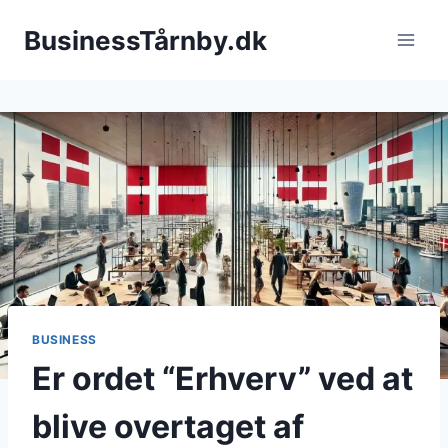
Fortsæt
BusinessTårnby.dk
til
indhold
BUSINESS
Er ordet “Erhverv” ved at
blive overtaget af